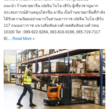
แนะนำ ร้านขายยาจีน เป่ยจิน ไบโอ-เฮิร์บ ผู้เชี่ยวชาญมาก
ประสบการณ์ด้านสมุนไพรจีน ยาจีน เป็นร้านขายยาจีนที่กำลัง
ได้รับความนิยมอย่างมากในย่านเยาวราช เป่ยจิน ไบโอ-เฮิร์บ
117 ถนนเยาวราช แขวงสัมพันธวงศ์ เขตสัมพันธวงศ์ กทม
10100 Tel : 089-922-9284, 063-816-9196, 065-719-7117
ID…
Read More »